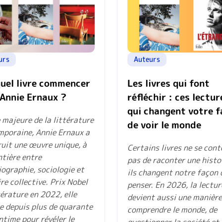
urs
Auteurs
quel livre commencer
Les livres qui font
 Annie Ernaux ?
réfléchir : ces lectur
qui changent votre 
 majeure de la littérature
de voir le monde
poraine, Annie Ernaux a
uit une œuvre unique, à
Certains livres ne se con
ntière entre
pas de raconter une histoi
ographie, sociologie et
ils changent notre façon 
e collective. Prix Nobel
penser. En 2026, la lectur
térature en 2022, elle
devient aussi une manière
e depuis plus de quarante
comprendre le monde, de
intime pour révéler le