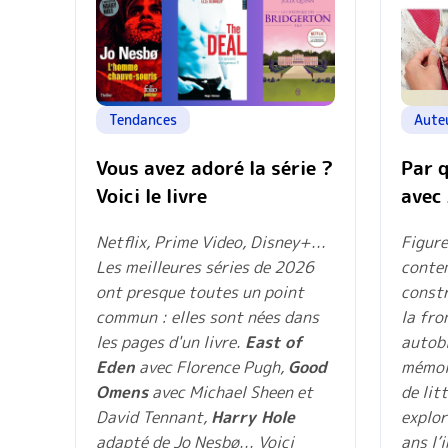
Tendances
Aute
Vous avez adoré la série ?
Par 
Voici le livre
avec
Netflix, Prime Video, Disney+...
Figure
Les meilleures séries de 2026
contem
ont presque toutes un point
constr
commun : elles sont nées dans
la fro
les pages d'un livre.
East of
autobi
Eden
avec Florence Pugh,
Good
mémoir
Omens
avec Michael Sheen et
de lit
David Tennant,
Harry Hole
explor
adapté de Jo Nesbø... Voici
ans l’