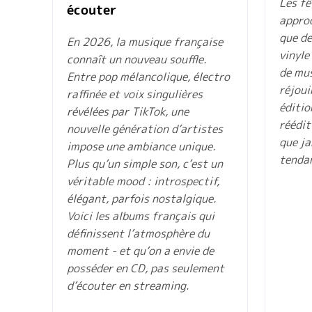
Les fê
écouter
approc
que de
En 2026, la musique française
vinyle
connaît un nouveau souffle.
de mus
Entre pop mélancolique, électro
réjouir
raffinée et voix singulières
éditio
révélées par TikTok, une
réédit
nouvelle génération d’artistes
que ja
impose une ambiance unique.
tenda
Plus qu’un simple son, c’est un
véritable mood : introspectif,
élégant, parfois nostalgique.
Voici les albums français qui
définissent l’atmosphère du
moment - et qu’on a envie de
posséder en CD, pas seulement
d’écouter en streaming.