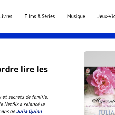
l
Livres
Films & Séries
Musique
Jeux-Vi
rdre lire les
et secrets de famille,
ie Netflix a relancé la
omans de
Julia Quinn