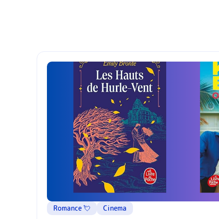
Romance 💘
Cinema