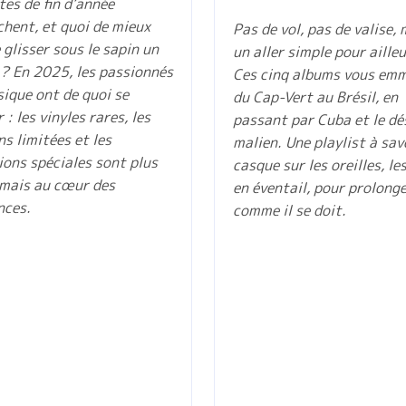
tes de fin d’année
hent, et quoi de mieux
Pas de vol, pas de valise, 
 glisser sous le sapin un
un aller simple pour ailleu
 ? En 2025, les passionnés
Ces cinq albums vous em
ique ont de quoi se
du Cap-Vert au Brésil, en
 : les vinyles rares, les
passant par Cuba et le dé
ns limitées et les
malien. Une playlist à sa
ions spéciales sont plus
casque sur les oreilles, le
mais au cœur des
en éventail, pour prolonge
nces.
comme il se doit.